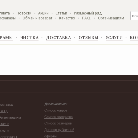
плата
Новости
Акции
Статьи
Размерный ряд
▪
▪
▪
▪
осзаказы
Обмен и возврат
Качество
F.A.Q.
Организациям
▪
▪
▪
▪
РАМЫ
ЧИСТКА
ДОСТАВКА
ОТЗЫВЫ
УСЛУГИ
КО
▪
▪
▪
▪
▪
оставка
Дополнительно:
Список ковров
.A.Q.
Список колоритов
Организациям
Список размеров
татьи
Договор публичной
слуги
оферты
Спецзаказы