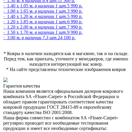
· 1.50 м.
в наличии 8.4 шт.
11 500 р.
· 1.40 x 1.05 м.
в наличии 1 шт.
5 990 р.
· 1.00 x 1.65 м.
в наличии 1 шт.
3 990 р.
· 1.40 x 1.20 м.
в наличии 1 шт.
5 990 р.
· 1.20 x 1.85 м.
в наличии 1 шт.
6 990 р.
· 1.20 x 2.00 м.
в наличии 1 шт.
7 990 р.
· 1.50 x 1.70 м.
в наличии 1 шт.
9 990 р.
· 3.00 м.
в наличии 7.3 шт.
24 100 р.
* Ковры в наличии находятся как в магазине, так и на складе.
Перед тем, как приехать, уточните у менеджеров, где именно
находится интересующий вас ковер.
* На сайте представлены технические изображения ковров
Гарантия качества
Наша компания является официальным дилером коврового
комбината SA «Floare-Сarpet» в Российской Федерации и
обладает правом гарантировать соответствие
качества
ковровой продукции ГОСТ 28415-89 и европейскому
стандарту качества ISO 2001:2008.
Наша фирма совместно с комбинатом SA «Floare-Сarpet»
регулярно проводит все необходимые тестирования
продукции и имеет все необходимые сертификаты: