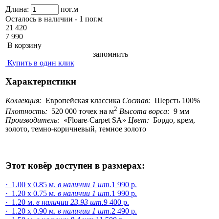
Длина:
пог.м
Осталось в наличии - 1 пог.м
21 420
7 990
В корзину
запомнить
Купить в один клик
Характеристики
Коллекция:
Европейская классика
Состав:
Шерсть 100%
2
Плотность:
520 000 точек на м
Высота ворса:
9 мм
Производитель:
Floare-Carpet SA
Цвет:
Бордо, крем,
золото, темно-коричневый, темное золото
Этот ковёр доступен в размерах:
· 1.00 x 0.85 м.
в наличии 1 шт.
1 990 р.
· 1.20 x 0.75 м.
в наличии 1 шт.
1 990 р.
· 1.20 м.
в наличии 23.93 шт.
9 400 р.
· 1.20 x 0.90 м.
в наличии 1 шт.
2 490 р.