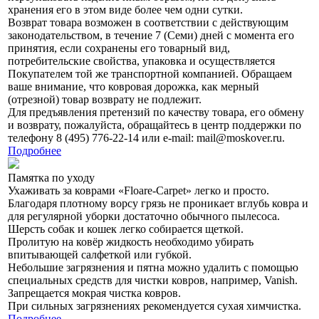
хранения его в этом виде более чем одни сутки.
Возврат товара возможен в соответствии с действующим
законодательством, в течение 7 (Семи) дней с момента его
принятия, если сохранены его товарный вид,
потребительские свойства, упаковка и осуществляется
Покупателем той же транспортной компанией. Обращаем
ваше внимание, что ковровая дорожка, как мерный
(отрезной) товар возврату не подлежит.
Для предъявления претензий по качеству товара, его обмену
и возврату, пожалуйста, обращайтесь в центр поддержки по
телефону 8 (495) 776-22-14 или e-mail: mail@moskover.ru.
Подробнее
Памятка по уходу
Ухаживать за коврами «Floare-Сarpet» легко и просто.
Благодаря плотному ворсу грязь не проникает вглубь ковра и
для регулярной уборки достаточно обычного пылесоса.
Шерсть собак и кошек легко собирается щеткой.
Пролитую на ковёр жидкость необходимо убирать
впитывающей салфеткой или губкой.
Небольшие загрязнения и пятна можно удалить с помощью
специальных средств для чистки ковров, например, Vanish.
Запрещается мокрая чистка ковров.
При сильных загрязнениях рекомендуется сухая химчистка.
Подробнее