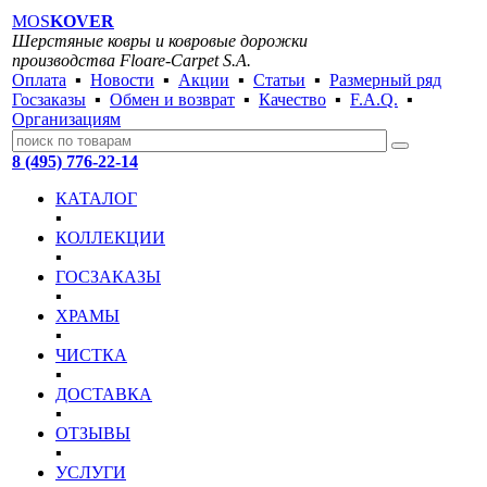
MOS
KOVER
Шерстяные ковры и ковровые дорожки
производства Floare-Carpet S.A.
Оплата
▪
Новости
▪
Акции
▪
Статьи
▪
Размерный ряд
Госзаказы
▪
Обмен и возврат
▪
Качество
▪
F.A.Q.
▪
Организациям
8 (495) 776-22-14
КАТАЛОГ
▪
КОЛЛЕКЦИИ
▪
ГОСЗАКАЗЫ
▪
ХРАМЫ
▪
ЧИСТКА
▪
ДОСТАВКА
▪
ОТЗЫВЫ
▪
УСЛУГИ