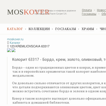
MOS
KOVER
Оплата
Новос
▪
Шерстяные ковры и ковровые дорожки
Госзаказы
Об
производства Floare-Carpet S.A.
▪
КАТАЛОГ
КОЛЛЕКЦИИ
ГОСЗАКАЗЫ
ХРАМЫ
ЧИ
▪
▪
▪
▪
moskover.ru
Каталог
123 KREMLIOVSCAIA 63317
Колорит 63317 - Бордо, крем, золото, оливковый, 
Бордо – один из традиционных цветов в коврах, и приме
так и в европейских орнаментах такой колорит наиболе
медальоном.
Он довольно сильно отличается от других колоритов, в к
что детали подчеркиваются оливковым цветом, цвет ков
можно встретить сочетание бордо и зелени в одном ков
Ковер в таком колорите выглядит довольно официально, 
кабинета и домашней библиотеки.