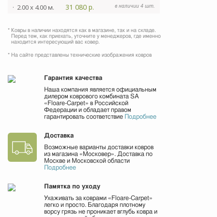
31 080 р.
в наличии 4 шт.
· 2.00 x 4.00 м.
* Ковры в наличии находятся как в магазине, так и на складе.
Перед тем, как приехать, уточните у менеджеров, где именно
находится интересующий вас ковер.
* На сайте представлены технические изображения ковров
Гарантия качества
Наша компания является официальным
дилером коврового комбината SA
«Floare-Сarpet» в Российской
Федерации и обладает правом
гарантировать соответствие
Подробнее
Доставка
Возможные варианты доставки ковров
из магазина «Московер». Доставка по
Москве и Московской области
Подробнее
Памятка по уходу
Ухаживать за коврами «Floare-Сarpet»
легко и просто. Благодаря плотному
ворсу грязь не проникает вглубь ковра и