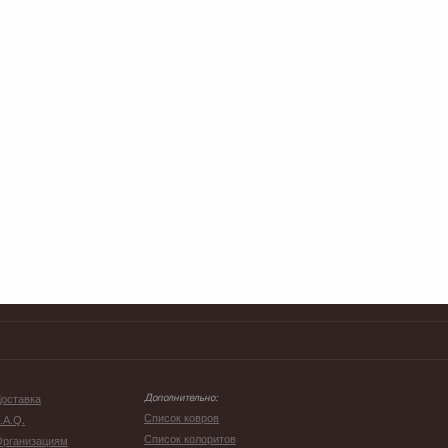
оставка
Дополнительно:
Список ковров
.A.Q.
Список колоритов
Организациям