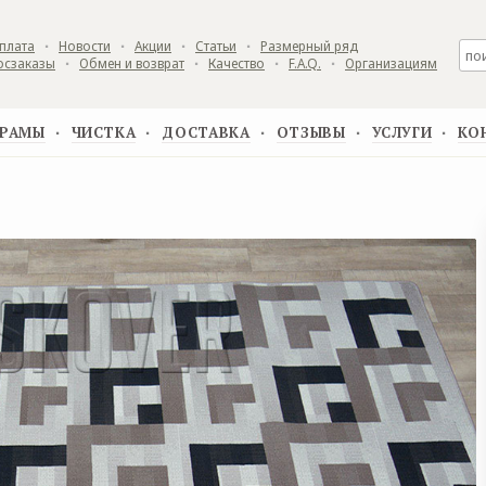
плата
Новости
Акции
Статьи
Размерный ряд
▪
▪
▪
▪
осзаказы
Обмен и возврат
Качество
F.A.Q.
Организациям
▪
▪
▪
▪
РАМЫ
ЧИСТКА
ДОСТАВКА
ОТЗЫВЫ
УСЛУГИ
КО
▪
▪
▪
▪
▪