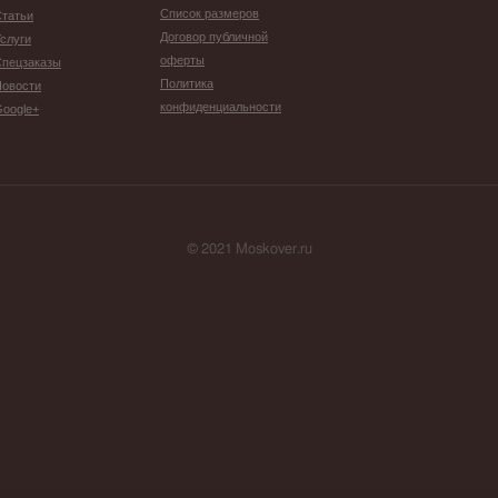
Список размеров
татьи
Договор публичной
слуги
оферты
Спецзаказы
Политика
Новости
конфиденциальности
oogle+
© 2021 Moskover.ru