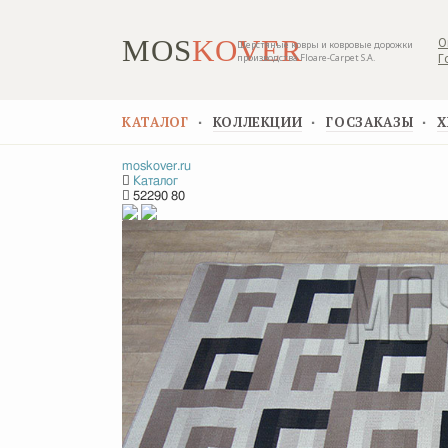
MOS
KOVER
О
Шерстяные ковры и ковровые дорожки
Г
производства Floare-Carpet S.A.
КАТАЛОГ
КОЛЛЕКЦИИ
ГОСЗАКАЗЫ
Х
▪
▪
▪
moskover.ru
Каталог
52290 80