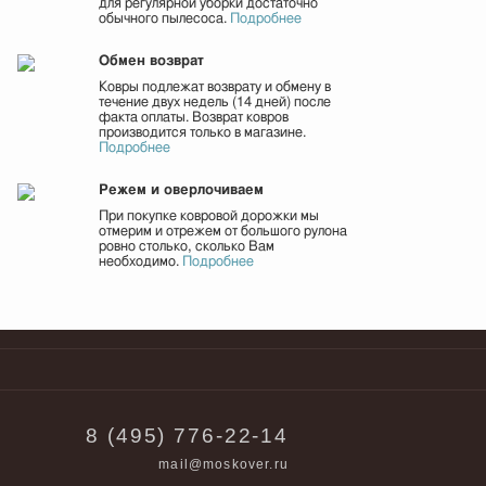
для регулярной уборки достаточно
обычного пылесоса.
Подробнее
Обмен возврат
Ковры подлежат возврату и обмену в
течение двух недель (14 дней) после
факта оплаты. Возврат ковров
производится только в магазине.
Подробнее
Режем и оверлочиваем
При покупке ковровой дорожки мы
отмерим и отрежем от большого рулона
ровно столько, сколько Вам
необходимо.
Подробнее
8 (495) 776-22-14
mail@moskover.ru