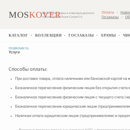
MOS
KOVER
Оплата
Ново
▪
Шерстяные ковры и ковровые дорожки
Госзаказы
Об
производства Floare-Carpet S.A.
▪
КАТАЛОГ
КОЛЛЕКЦИИ
ГОСЗАКАЗЫ
ХРАМЫ
ЧИ
▪
▪
▪
▪
moskover.ru
Услуги
Способы оплаты:
При доставке товара, оплата наличными или банковской картой на
Безналичное перечисление физическим лицом без открытия счета в б
Безналичное перечисление физическим лицом с текущего счета (через
Безналичное перечисление юридическим лицом (предпринимателем) с
Наличная оплата юридическим лицом (предпринимателем) в предел