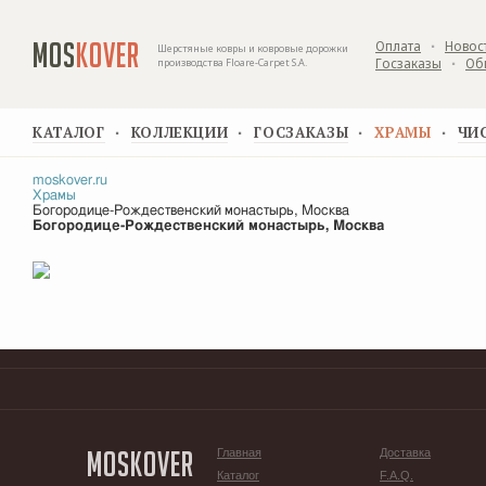
MOS
KOVER
Оплата
Новос
▪
Шерстяные ковры и ковровые дорожки
Госзаказы
Об
производства Floare-Carpet S.A.
▪
КАТАЛОГ
КОЛЛЕКЦИИ
ГОСЗАКАЗЫ
ХРАМЫ
ЧИ
▪
▪
▪
▪
moskover.ru
Храмы
Богородице-Рождественский монастырь, Москва
Богородице-Рождественский монастырь, Москва
MOS
KOVER
Главная
Доставка
Каталог
F.A.Q.