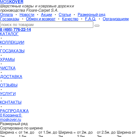
MOS
KOVER
Шерстяные ковры и ковровые дорожки
производства Floare-Carpet S.A.
Оплата
▪
Новости
▪
Акции
▪
Статьи
▪
Размерный ряд
Госзаказы
▪
Обмен и возврат
▪
Качество
▪
F.A.Q.
▪
Организациям
8 (495) 776-22-14
КАТАЛОГ
▪
КОЛЛЕКЦИИ
▪
ГОСЗАКАЗЫ
▪
ХРАМЫ
▪
ЧИСТКА
▪
ДОСТАВКА
▪
ОТЗЫВЫ
▪
УСЛУГИ
▪
КОНТАКТЫ
▪
РАСПРОДАЖА
0
Корзина:
0
moskover.ru
Размерный ряд
Cортировано по ширине
Ширина <
от 1м. до
от 1.5м. до
Ширина =
от 2м. до
от 2.5м. до
Ширина от
1м.
1.5м.
2м.
2м.
2.5м.
3м.
3м.