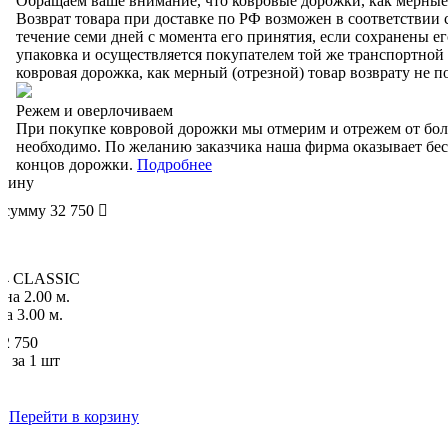
Обращаем ваше внимание, что ковровые дорожки, как мерные 
Возврат товара при доставке по РФ возможен в соответствии 
течение семи дней с момента его принятия, если сохранены ег
упаковка и осуществляется покупателем той же транспортной
ковровая дорожка, как мерный (отрезной) товар возврату не 
Режем и оверлочиваем
При покупке ковровой дорожки мы отмерим и отрежем от боль
необходимо.
По желанию заказчика наша фирма оказывает бес
концов дорожки.
Подробнее
рзину
 сумму 32 750
64 CLASSIC
ина
2.00 м.
на
3.00 м.
32 750
а за 1 шт
и
Перейти в корзину