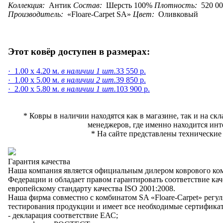
Коллекция:
Антик
Состав:
Шерсть 100%
Плотность:
520 00
Производитель:
Floare-Carpet SA
Цвет:
Оливковый
Этот ковёр доступен в размерах:
· 1.00 x 4.20 м.
в наличии 1 шт.
33 550 р.
· 1.00 x 5.00 м.
в наличии 2 шт.
39 850 р.
· 2.00 x 5.80 м.
в наличии 1 шт.
103 900 р.
* Ковры в наличии находятся как в магазине, так и на скл
менеджеров, где именно находится инт
* На сайте представлены технические
Гарантия качества
Наша компания является официальным дилером коврового комб
Федерации и обладает правом гарантировать соответствие
ка
европейскому стандарту качества ISO 2001:2008.
Наша фирма совместно с комбинатом SA «Floare-Сarpet» регу
тестирования продукции и имеет все необходимые сертифика
- декларация соответствие ЕАС;