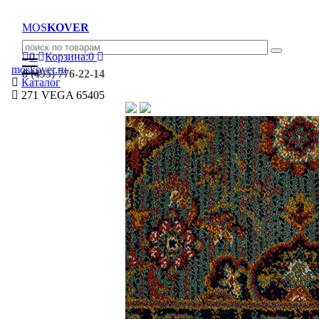
MOS
KOVER
0
Корзина:
0
moskover.ru
8 (495) 776-22-14
Каталог
271 VEGA 65405