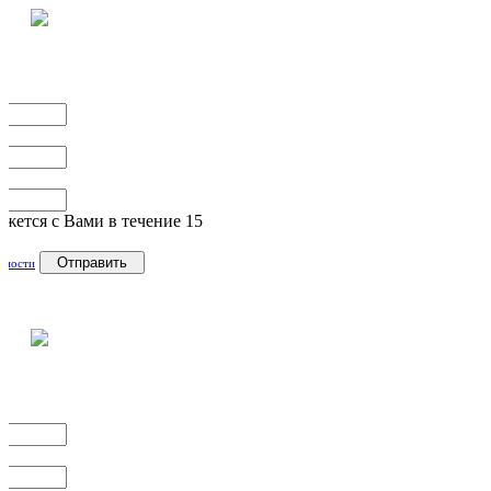
жется с Вами в течение 15
Отправить
ьности