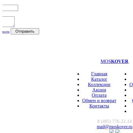
Отправить
ьности
MOS
KOVER
Главная
Каталог
Коллекции
О
Акции
Оплата
Обмен и возврат
Контакты
8 (495) 776-22-14
mail@moskover.ru