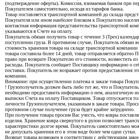
(подтверждение оферты). Комиссия, взимаемая банком при пе
Покупателем самостоятельно, исходя из тарифов банка.
Товар поставляется транспортной компанией до склада предст
Покупателя или ином наиболее близком к Покупателю населе
контактная информация представительства транспортной компа
указываются в Счете на оплату.
Покупатель обязан получить товар с течение 3 (Трех) календ
поступлении груза. В противном случае, Покупатель обязан в
стоимость хранения товара на складе транспортной компании 
товара составила более 14 дней, товар отправляется обратно
право при возврате Покупателю его стоимости, возместить из
расходы. Покупатель сообщает Поставщику информацию о се
поставки. Покупатель не возражает против предоставления 
компании.
Внимание: при осуществлении платежа и заказе товара Покуп
! Грузополучатель должен быть либо тот же, что и Покупатель
необходимо предоставить информацию о нем, аналогичную и
выписки Счета на оплату Поставщиком. Товар отпускается то
личности Грузополучателем, указанным в заказе товара. Проси
противном случае получение груза будет крайне затруднено.
При получении товара просим Вас учесть, что ковры поставл
изделия. Хранение ковра свернутого в рулон позволяет трансп
характеристики долгое время. Покупатель самостоятельно мо
не допускать хранения его в этом виде более чем одни сутки.
Возврат товара возможен в соответствии с действующим закон