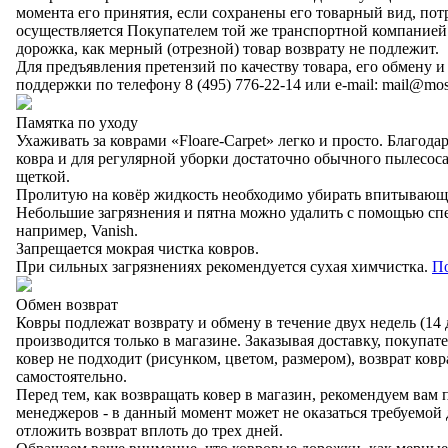
момента его принятия, если сохранены его товарный вид, пот
осуществляется Покупателем той же транспортной компанией
дорожка, как мерный (отрезной) товар возврату не подлежит.
Для предъявления претензий по качеству товара, его обмену и
поддержки по телефону 8 (495) 776-22-14 или e-mail: mail@mos
Памятка по уходу
Ухаживать за коврами «Floare-Сarpet» легко и просто. Благода
ковра и для регулярной уборки достаточно обычного пылесос
щеткой.
Пролитую на ковёр жидкость необходимо убирать впитывающе
Небольшие загрязнения и пятна можно удалить с помощью спе
например, Vanish.
Запрещается мокрая чистка ковров.
При сильных загрязнениях рекомендуется сухая химчистка.
П
Обмен возврат
Ковры подлежат возврату и обмену в течение двух недель (14 
производится только в магазине.
Заказывая доставку, покупател
ковер не подходит (рисунком, цветом, размером), возврат ков
самостоятельно.
Перед тем, как возвращать ковер в магазин, рекомендуем вам
менеджеров - в данный момент может не оказаться требуемой
отложить возврат вплоть до трех дней.