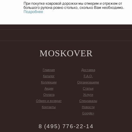
При покупке ковровой дорожки мы отмерим и отрежем от
большого рулона ровно столько, сколько Вам необходимо.
Подробнее
MOS
KOVER
Главная
Доставка
Каталог
F.A.Q.
Коллекции
Организациям
Акции
Статьи
Оплата
Услуги
Обмен и возврат
Спецзаказы
Контакты
Новости
Google+
8 (495) 776-22-14