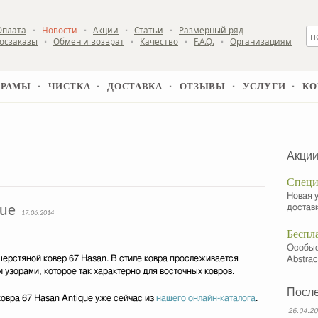
Оплата
Новости
Акции
Статьи
Размерный ряд
▪
▪
▪
▪
Госзаказы
Обмен и возврат
Качество
F.A.Q.
Организациям
▪
▪
▪
▪
ХРАМЫ
ЧИСТКА
ДОСТАВКА
ОТЗЫВЫ
УСЛУГИ
КО
▪
▪
▪
▪
▪
Акции
Специ
Новая у
que
доставк
17.06.2014
Беспл
Особые 
шерстяной ковер 67 Hasan. В стиле ковра прослеживается
Abstrac
узорами, которое так характерно для восточных ковров.
После
овра 67 Hasan Antique уже сейчас из
нашего онлайн-каталога
.
26.04.20