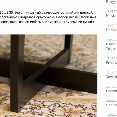
В жур
17.06.20
60 х 2.30. Это оптимальный размер для гостиной или детской.
Новая 
т органично смотреться практически в любом месте. Отсутствие
располагать на нем мебель без смещения композиции дизайна
17.06.2
Новый 
18.04.2
Скоро 
Teppe
29.12.2
Режим 
30.11.2
Зимняя
26.10.2
Осенн
21.04.2
Пополн
12.03.2