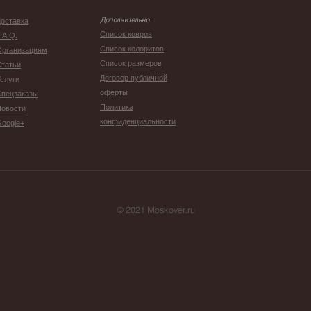
оставка
Дополнительно:
Список ковров
.A.Q.
Список колоритов
Организациям
Список размеров
татьи
Договор публичной
слуги
оферты
Спецзаказы
Политика
Новости
конфиденциальности
oogle+
© 2021 Moskover.ru