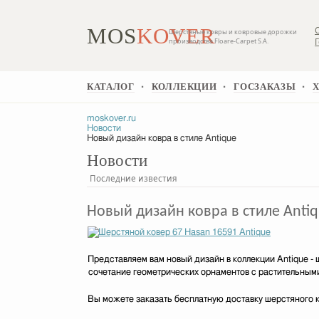
MOS
KOVER
Шерстяные ковры и ковровые дорожки
производства Floare-Carpet S.A.
КАТАЛОГ
КОЛЛЕКЦИИ
ГОСЗАКАЗЫ
▪
▪
▪
moskover.ru
Новости
Новый дизайн ковра в стиле Antique
Новости
Последние известия
Новый дизайн ковра в стиле Anti
Представляем вам новый дизайн в коллекции Antique - 
сочетание геометрических орнаментов с растительными 
Вы можете заказать бесплатную доставку шерстяного к