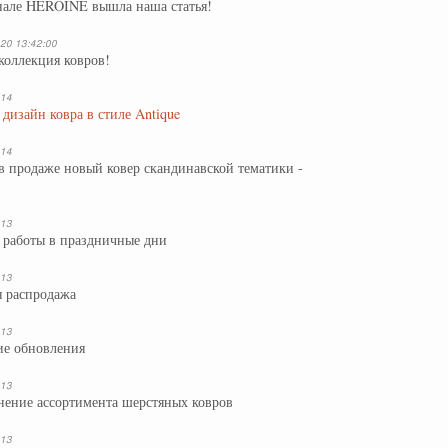
нале HEROINE вышла наша статья!
20 13:42:00
коллекция ковров!
014
дизайн ковра в стиле Antique
014
в продаже новый ковер скандинавской тематики -
013
работы в праздничные дни
013
 распродажа
013
ие обновления
013
ение ассортимента шерстяных ковров
013