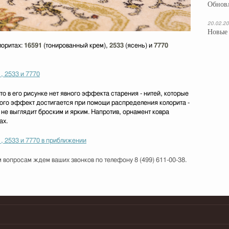
Обновл
20.02.2
Новые 
лоритах:
16591
(тонированный крем),
2533
(ясень) и
7770
что в его рисунке нет явного эффекта старения - нитей, которые
того эффект достигается при помощи распределения колорита -
 не выглядит броским и ярким. Напротив, орнамент ковра
ах.
 вопросам ждем ваших звонков по телефону 8 (499) 611-00-38.