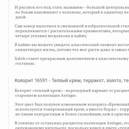
И рисунок его под стать названию – большой централ
по бокам напоминает о человеке, который в одиночку в
дней.
Сам ковер выполнен в смешанной изобразительной стил
перекликаются с растительными орнаментами, которые 
четыре угловых медальона и кайму.
В кайме вы можете увидеть классический элемент восточ
олицетворял жизнь, потому что мог расти даже в самых 
Saleh станет прекрасным дополнением к классическому 
гостиную.
Колорит 16591 - Теплый крем, терракот, золото, 
Колорит «теплый крем» - переходный вариант от расцве
старением коллекции Antique.
Этот цвет был получен изменением колорита «Кремовый 
используется тонированный крем, а вместо бордо – терр
не таким контрастным и более спокойным, чем в оригин
В отличие от остальных расцветок коллекции Antique, э
окружающему интерьеру, поскольку ковер в цвете «тепл